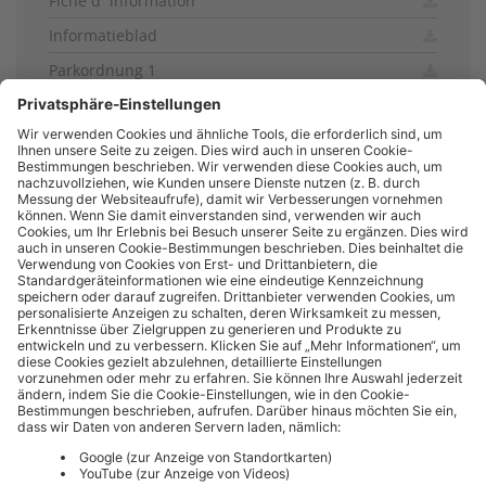
Fiche d´information
Informatieblad
Parkordnung 1
Parkordnung 2
Anfahrtskizze
Vorteile Allgäu Walser Pass Premium Sommer 202
6
Information Schranke
Information Gate
WOHNMOBILSTELLPLATZ OBERSTDORF
Hermann-von-Barth-Straße 9