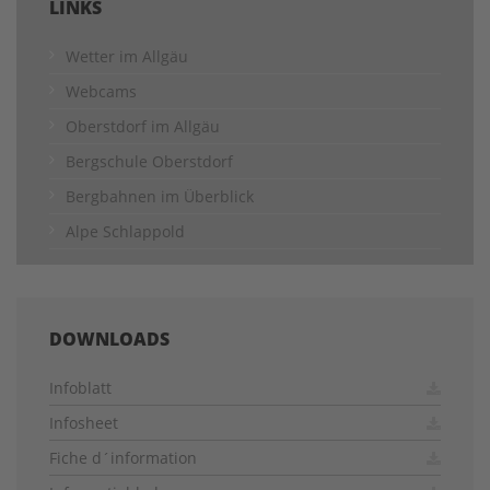
LINKS
Wetter im Allgäu
Webcams
Oberstdorf im Allgäu
Bergschule Oberstdorf
Bergbahnen im Überblick
Alpe Schlappold
DOWNLOADS
Infoblatt
Infosheet
Fiche d´information