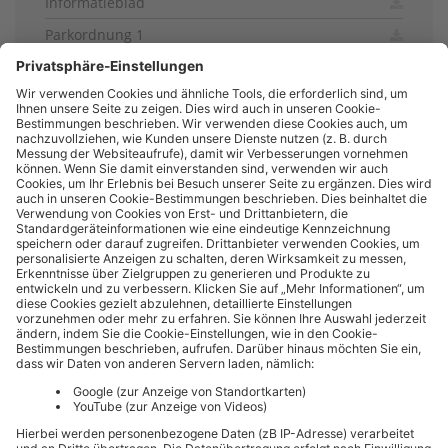
Informatieblad
Parkordnung 1
Parkordnung 2
Anfahrtskizze
Vorteile Allgäu Walser Pass Premium Sommer 202
6
Information Schranke
Information Gate
WOHNMOBILSTELLPLATZ OBERSTDORF
Hermann-von-Barth-Straße 9
87561 Oberstdorf